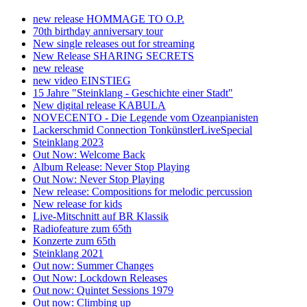
new release HOMMAGE TO O.P.
70th birthday anniversary tour
New single releases out for streaming
New Release SHARING SECRETS
new release
new video EINSTIEG
15 Jahre "Steinklang - Geschichte einer Stadt"
New digital release KABULA
NOVECENTO - Die Legende vom Ozeanpianisten
Lackerschmid Connection TonkünstlerLiveSpecial
Steinklang 2023
Out Now: Welcome Back
Album Release: Never Stop Playing
Out Now: Never Stop Playing
New release: Compositions for melodic percussion
New release for kids
Live-Mitschnitt auf BR Klassik
Radiofeature zum 65th
Konzerte zum 65th
Steinklang 2021
Out now: Summer Changes
Out Now: Lockdown Releases
Out now: Quintet Sessions 1979
Out now: Climbing up