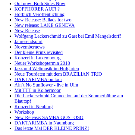
Out now: Both Sides Now
KOPFHÖRER AUF! ?
Hörbuch Veröffentlichung
New Release: Ballads for two
New release: LAKE GENEVA
New Release
Wolfgang Lackerschmid zu Gast bei Emil Mangelsdorff
Jahresendspurt
Novembernews
Der kleine Prinz revisited
Konzert in Luxembourg
Neuer Workshoptermin 2018
Jazz und Weltmusik im Hofgarten
Neue Tourdaten mit dem BRAZILIAN TRIO
DAKTARIMBA on tour
Ain`t No Sunflower - live in Ulm
Mit TTT in Kolbermoor
Die Lackerschmid Connection auf der Sommerbühne am
Blautopf
Konzert in Neuburg
Workshop
New Release: SAMBA GOSTOSO
DAKTARIMBA in Naumburg
Das letzte Mal DER KLEINE PRINZ!