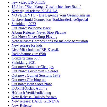
new video EINSTIEG
15 Jahre "Steinklang - Geschichte einer Stadt"
New digital release KABULA
NOVECENTO - Die Legende vom Ozeanpianisten
Lackerschmid Connection TonkünstlerLiveSpecial
Steinklang 2023
Out Now: Welcome Back
Album Release: Never Stop Playing
Out Now: Never Stop Playing
New release: Compositions for melodic percussion
New release for kids
Live-Mitschnitt auf BR Klassik
Radiofeature zum 65th
Konzerte zum 65th
Steinklang 2021
Out now: Summer Changes
Out Now: Lockdown Releases
Out now: Quintet Sessions 1979
Out now: Climbing up
Out now: Both Sides Now
KOPFHÖRER AUF! ?
Hörbuch Veröffentlichung
New Release: Ballads for two
New release: LAKE GENEVA
New Release