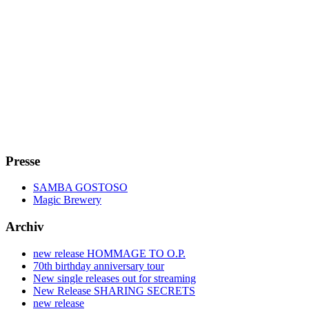
Presse
SAMBA GOSTOSO
Magic Brewery
Archiv
new release HOMMAGE TO O.P.
70th birthday anniversary tour
New single releases out for streaming
New Release SHARING SECRETS
new release