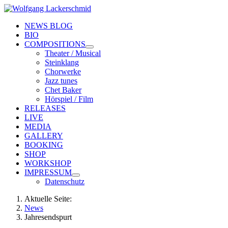
NEWS BLOG
BIO
COMPOSITIONS
Theater / Musical
Steinklang
Chorwerke
Jazz tunes
Chet Baker
Hörspiel / Film
RELEASES
LIVE
MEDIA
GALLERY
BOOKING
SHOP
WORKSHOP
IMPRESSUM
Datenschutz
Aktuelle Seite:
News
Jahresendspurt